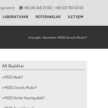
up.com.tr
+90 216 348 23 00 / +90 531 783 40 03
LABORATUVAR
REFERANSLAR
İLETİŞİM
Anasayfa
»
Hizmetler
»
MSDS Zorunlu Mudur?
Alt Başlıklar
»
MSDS Nedir?
»
MSDS Zorunlu Mudur?
»
MSDS Kimler Hazırlayabilir?