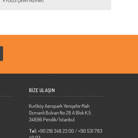
»
MSDS Çeviri Hizmeti
BİZE ULAŞIN
Kurtköy Aeropark Yenişehir Mah
Osmanlı Bulvarı No:28 A Blok K:5
34896 Pendik/İstanbul
Tel:
+90 216 348 23 00 / +90 531 783
40 03