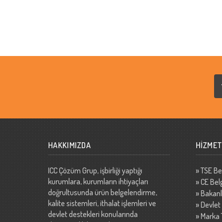
HAKKIMIZDA
HİZMET
ICC Çözüm Grup, işbirliği yaptığı
»
TSE Be
kurumlara, kurumların ihtiyaçları
»
CE Bel
doğrultusunda ürün belgelendirme,
»
Bakanlı
kalite sistemleri, ithalat işlemleri ve
»
Devlet
devlet destekleri konularında
»
Marka 