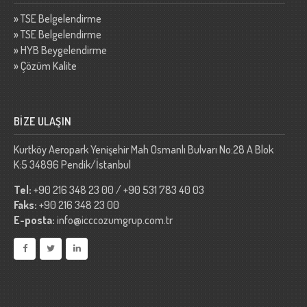
»
TSE Belgelendirme
»
TSE Belgelendirme
»
HYB Beygelendirme
»
Çözüm Kalite
BİZE ULAŞIN
Kurtköy Aeropark Yenişehir Mah Osmanlı Bulvarı No:28 A Blok
K:5 34896 Pendik/İstanbul
Tel:
+90 216 348 23 00 / +90 531 783 40 03
Faks:
+90 216 348 23 00
E-posta:
info@icccozumgrup.com.tr