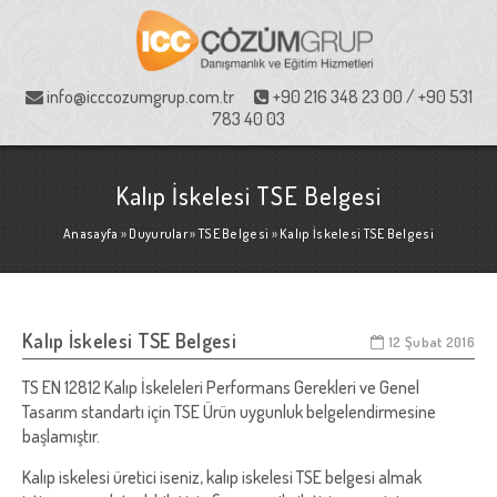
info@icccozumgrup.com.tr
+90 216 348 23 00 / +90 531
783 40 03
Kalıp İskelesi TSE Belgesi
Anasayfa
»
Duyurular
»
TSE Belgesi
»
Kalıp İskelesi TSE Belgesi
Kalıp İskelesi TSE Belgesi
12 Şubat 2016
TS EN 12812 Kalıp İskeleleri Performans Gerekleri ve Genel
Tasarım standartı için TSE Ürün uygunluk belgelendirmesine
başlamıştır.
Kalıp iskelesi üretici iseniz, kalıp iskelesi TSE belgesi almak