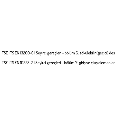
TSE | TS EN 13200-6 | Seyirci gereçleri – bölüm 6: sökülebilir (geçici) dest
TSE I TS EN 10223-7 I Seyirci gereçleri – bölüm 7: giriş ve çıkış elemanları