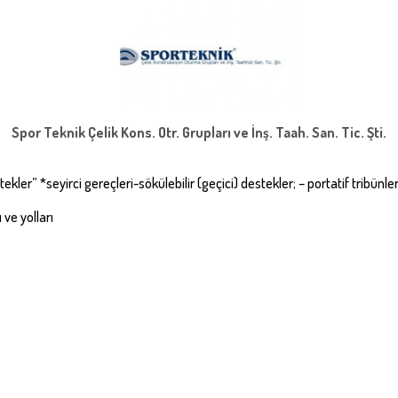
Spor Teknik Çelik Kons. Otr. Grupları ve İnş. Taah. San. Tic. Şti.
ekler” *seyirci gereçleri-sökülebilir (geçici) destekler; – portatif tribünle
 ve yolları